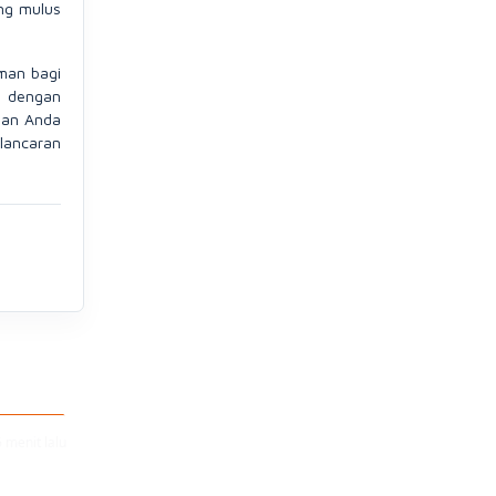
ng mulus
man bagi
a dengan
ihan Anda
lancaran
Amalia Sari
R
enit lalu
8 menit lalu
Pengguna Setia