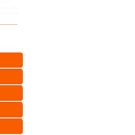
ink
Sangat praktis digunakan di ponsel android saya tanpa
T
gu yang
perlu melakukan pengaturan rumit apa pun yang
k
angsung
membingungkan bagi pengguna awam seperti saya.
ujuan
man siber
.
r secara