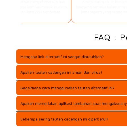
 ini benar-benar menyelamatkan hari
Kecepatannya luar biasa cepat
ang saya bisa kembali masuk ke akun
langsung terbuka halamannya ta
nyalakan aplikasi VPN tambahan.
lama seperti yang sering say
FAQ : 
Mengapa link alternatif ini sangat dibutuhkan?
Tautan ini diperlukan untuk menghindari kendala pembloki
Apakah tautan cadangan ini aman dari virus?
dengan lancar.
Sangat aman karena seluruh link yang kami sediakan tel
Bagaimana cara menggunakan tautan alternatif ini?
berbahaya.
Anda cukup menyalin atau mengklik tautan yang tertera pad
Apakah memerlukan aplikasi tambahan saat mengaksesn
Tidak Anda tidak membutuhkan aplikasi tambahan apa pun 
Seberapa sering tautan cadangan ini diperbarui?
langsung.