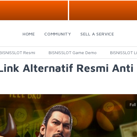
HOME
COMMUNITY
SELL A SERVICE
BISNISSLOT Resmi
BISNISSLOT Game Demo
BISNISSLOT L
ink Alternatif Resmi Anti 