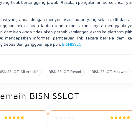
a yang tidak bertanggung jawab. Rasakan pengalaman berselancar ya
ensi yang andal dengan menyediakan tautan yang selalu aktif dan a
gangguan teknis pada tautan utama kami akan segera menggantiny
n demikian Anda tidak akan pernah kehilangan akses ke platform pil
tuk mendapatkan informasi pembaruan link secara berkala demi ke
ang bebas dari gangguan apa pun.
BISNISSLOT
.
BISNISSLOT Alternatif
BISNISSLOT Resmi
BISNISSLOT Maxwin
emain BISNISSLOT
Fajar Sidiq
5 menit lalu
6 m
if
Pengguna Aktif