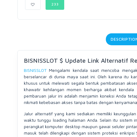
233
DESCRIPTIO
BISNISSLOT $ Update Link Alternatif Re
BISNISSLOT
Mengalami kendala saat mencoba mengak
berselancar di dunia maya saat ini. Oleh karena itu k
khusus untuk melewati segala bentuk pembatasan akses s
khawatir kehilangan momen berharga akibat kendala t
pembaruan jalur ini adalah menjamin koneksi Anda tet
nikmati kebebasan akses tanpa batas dengan kenyaman
Jalur alternatif yang kami sediakan memiliki keunggul
waktu tunggu loading halaman Anda. Selain itu sistem i
perangkat komputer desktop maupun gawai seluler pintar
masuk telah dilengkapi dengan sistem proteksi enkripsi 