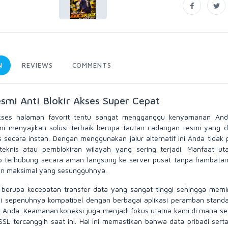
N
REVIEWS
COMMENTS
smi Anti Blokir Akses Super Cepat
ses halaman favorit tentu sangat mengganggu kenyamanan An
ami menyajikan solusi terbaik berupa tautan cadangan resmi yang d
ecara instan. Dengan menggunakan jalur alternatif ini Anda tidak p
eknis atau pemblokiran wilayah yang sering terjadi. Manfaat ut
ap terhubung secara aman langsung ke server pusat tanpa hambatan
an maksimal yang sesungguhnya.
an berupa kecepatan transfer data yang sangat tinggi sehingga mem
ni sepenuhnya kompatibel dengan berbagai aplikasi peramban standa
 Anda. Keamanan koneksi juga menjadi fokus utama kami di mana set
SSL tercanggih saat ini. Hal ini memastikan bahwa data pribadi sert