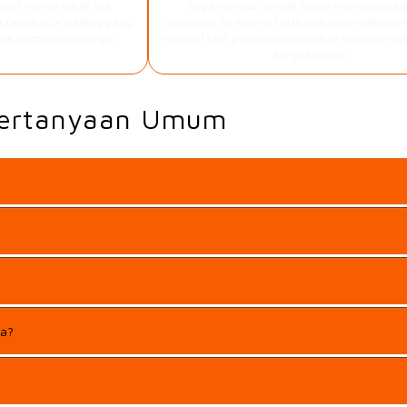
 hanya sekali klik
Saya merasa sangat aman menggunakan l
npa ada loading yang
cadangan ini karena tidak ada iklan menggang
a alami sebelumnya.
muncul saat proses pemindahan halaman berl
sangat bersih.
Pertanyaan Umum
ran akses internet sehingga Anda tetap dapat terhubung ke halaman t
ah melewati pemeriksaan sistem keamanan ketat guna mencegah anca
a artikel ini untuk langsung diarahkan ke halaman resmi tujuan Anda.
ya?
seperti VPN karena tautan ini sudah dirancang bebas hambatan bloki