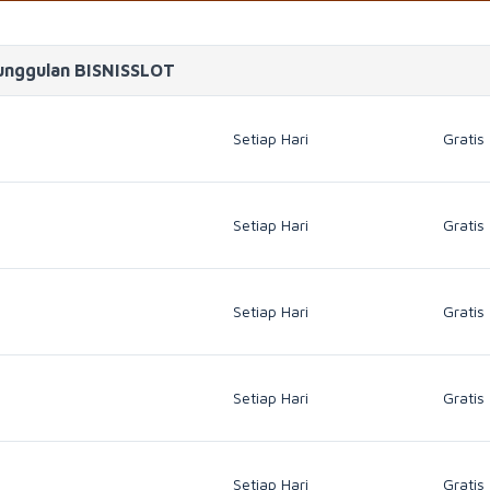
indikasi pemblokiran pada tautan utama agar akses Anda tetap berjal
unggulan BISNISSLOT
Setiap Hari
Gratis
Setiap Hari
Gratis
Setiap Hari
Gratis
Setiap Hari
Gratis
Setiap Hari
Gratis