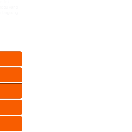
ink
Sangat praktis digunakan di ponsel android saya tanpa
gu yang
perlu melakukan pengaturan rumit apa pun yang
angsung
membingungkan bagi pengguna awam seperti saya.
ujuan
man siber
.
r secara