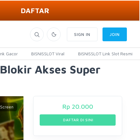
DAFTAR
SIGN IN
JOIN
ink Gacor
BISNISSLOT Viral
BISNISSLOT Link Slot Resmi
Blokir Akses Super
Rp
20.000
DAFTAR DI SINI