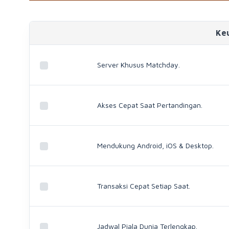
Kami melakukan pembaruan secara berkala setiap kali ada 
Ke
Server Khusus Matchday.
Akses Cepat Saat Pertandingan.
Mendukung Android, iOS & Desktop.
Transaksi Cepat Setiap Saat.
Jadwal Piala Dunia Terlengkap.