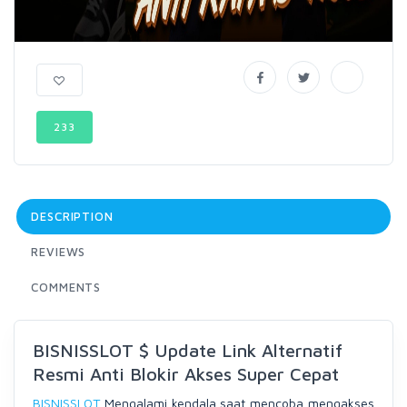
233
DESCRIPTION
REVIEWS
COMMENTS
BISNISSLOT $ Update Link Alternatif
Resmi Anti Blokir Akses Super Cepat
BISNISSLOT
Mengalami kendala saat mencoba mengakses