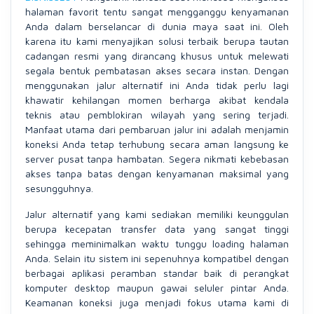
halaman favorit tentu sangat mengganggu kenyamanan
Anda dalam berselancar di dunia maya saat ini. Oleh
karena itu kami menyajikan solusi terbaik berupa tautan
cadangan resmi yang dirancang khusus untuk melewati
segala bentuk pembatasan akses secara instan. Dengan
menggunakan jalur alternatif ini Anda tidak perlu lagi
khawatir kehilangan momen berharga akibat kendala
teknis atau pemblokiran wilayah yang sering terjadi.
Manfaat utama dari pembaruan jalur ini adalah menjamin
koneksi Anda tetap terhubung secara aman langsung ke
server pusat tanpa hambatan. Segera nikmati kebebasan
akses tanpa batas dengan kenyamanan maksimal yang
sesungguhnya.
Jalur alternatif yang kami sediakan memiliki keunggulan
berupa kecepatan transfer data yang sangat tinggi
sehingga meminimalkan waktu tunggu loading halaman
Anda. Selain itu sistem ini sepenuhnya kompatibel dengan
berbagai aplikasi peramban standar baik di perangkat
komputer desktop maupun gawai seluler pintar Anda.
Keamanan koneksi juga menjadi fokus utama kami di