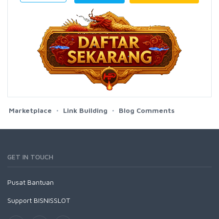
Marketplace
Link Building
Blog Comments
GET IN TOUCH
Pusat
Bantuan
Support BISNISSLOT