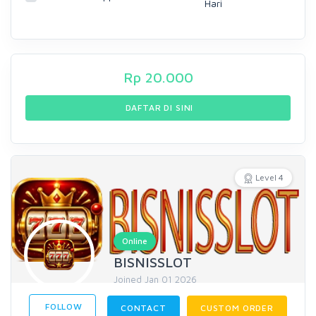
Hari
Rp
20.000
DAFTAR DI SINI
Level 4
Online
BISNISSLOT
Joined Jan 01 2026
FOLLOW
CONTACT
CUSTOM ORDER