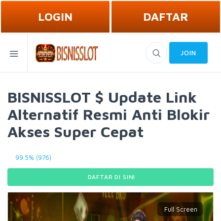
LOGIN
DAFTAR
JOIN
BISNISSLOT $ Update Link
Alternatif Resmi Anti Blokir
Akses Super Cepat
99.5% (976)
DAFTAR DI SINI