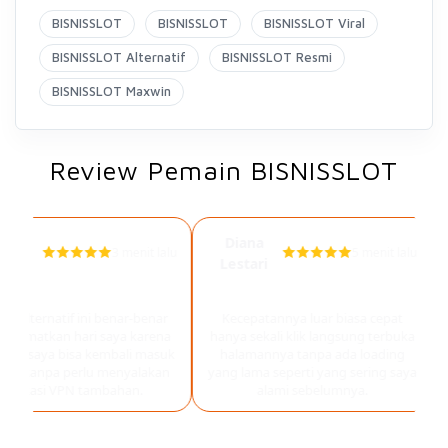
BISNISSLOT
BISNISSLOT
BISNISSLOT Viral
BISNISSLOT Alternatif
BISNISSLOT Resmi
BISNISSLOT Maxwin
Review Pemain BISNISSLOT
oko
Diana
3 menit lalu
5 menit lalu
silo
Lestari
Member VIP
Member Aktif
an alternatif ini benar-benar
Kecepatannya luar biasa cepat
elamatkan hari saya karena
hanya sekali klik langsung terbuka
ang saya bisa kembali masuk
halamannya tanpa ada loading
kun tanpa perlu menyalakan
yang lama seperti yang sering saya
aplikasi VPN tambahan.
alami sebelumnya.