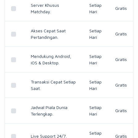
Server Khusus
Setiap
Gratis
Matchday.
Hari
Akses Cepat Saat
Setiap
Gratis
Pertandingan.
Hari
Mendukung Android,
Setiap
Gratis
iOS & Desktop.
Hari
Transaksi Cepat Setiap
Setiap
Gratis
Saat.
Hari
Jadwal Piala Dunia
Setiap
Gratis
Terlengkap.
Hari
Setiap
Live Support 24/7.
Gratis