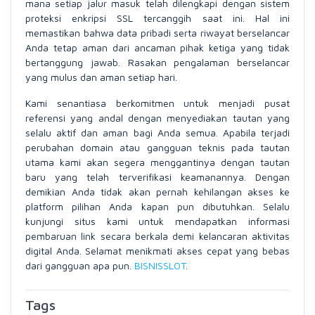
mana setiap jalur masuk telah dilengkapi dengan sistem
proteksi enkripsi SSL tercanggih saat ini. Hal ini
memastikan bahwa data pribadi serta riwayat berselancar
Anda tetap aman dari ancaman pihak ketiga yang tidak
bertanggung jawab. Rasakan pengalaman berselancar
yang mulus dan aman setiap hari.
Kami senantiasa berkomitmen untuk menjadi pusat
referensi yang andal dengan menyediakan tautan yang
selalu aktif dan aman bagi Anda semua. Apabila terjadi
perubahan domain atau gangguan teknis pada tautan
utama kami akan segera menggantinya dengan tautan
baru yang telah terverifikasi keamanannya. Dengan
demikian Anda tidak akan pernah kehilangan akses ke
platform pilihan Anda kapan pun dibutuhkan. Selalu
kunjungi situs kami untuk mendapatkan informasi
pembaruan link secara berkala demi kelancaran aktivitas
digital Anda. Selamat menikmati akses cepat yang bebas
dari gangguan apa pun.
BISNISSLOT
.
Tags